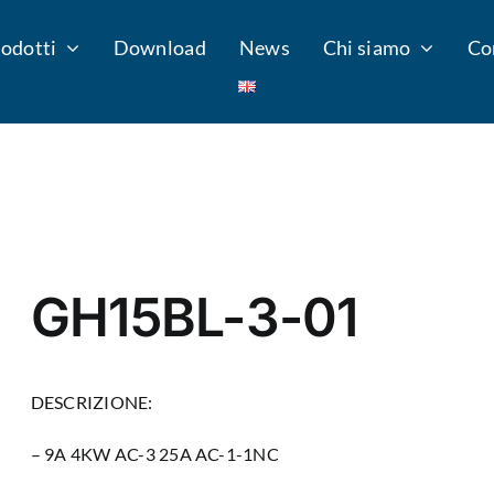
odotti
Download
News
Chi siamo
Co
GH15BL-3-01
DESCRIZIONE:
– 9A 4KW AC-3 25A AC-1-1NC