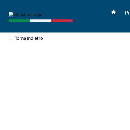
Salta
al
Pr
contenuto
← Torna indietro