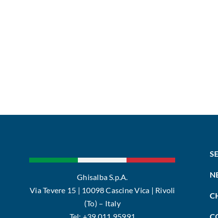
S
N
Ghisalba S.p.A.
Via Tevere 15 | 10098 Cascine Vica | Rivoli
C
(To) – Italy
Tel: +39 011 95991
C