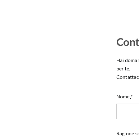
Cont
Hai domand
per te.
Contattaci
Nome
*
Ragione so