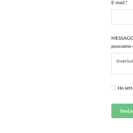
E-mail
*
MESSAGGIO 
possiamo e
Ho lett
Invia