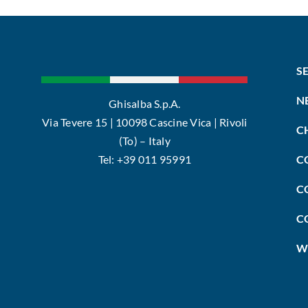
S
N
Ghisalba S.p.A.
Via Tevere 15 | 10098 Cascine Vica | Rivoli
C
(To) – Italy
Tel: +39 011 95991
C
C
C
W