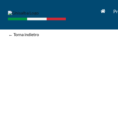
Salta
al
Pr
contenuto
← Torna indietro