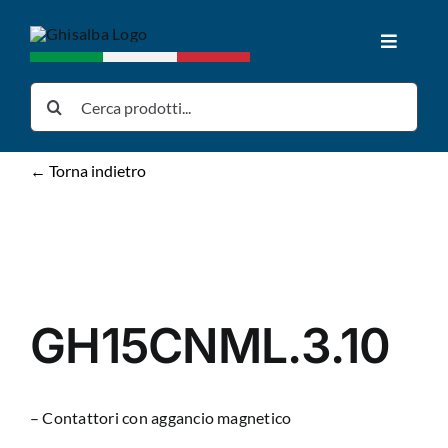
Salta
al
Toggle
contenuto
Navigat
Home
Cerca
per:
Prodotti
← Torna indietro
Download
News
GH15CNML.3.10
Chi siamo
– Contattori con aggancio magnetico
Contatti