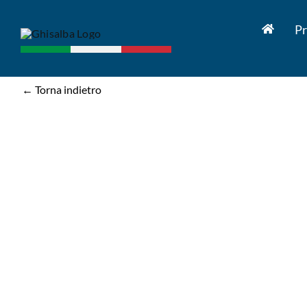
Salta
al
Pr
contenuto
← Torna indietro