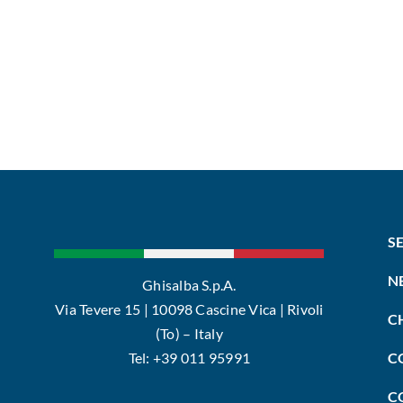
S
N
Ghisalba S.p.A.
Via Tevere 15 | 10098 Cascine Vica | Rivoli
C
(To) – Italy
Tel: +39 011 95991
C
C