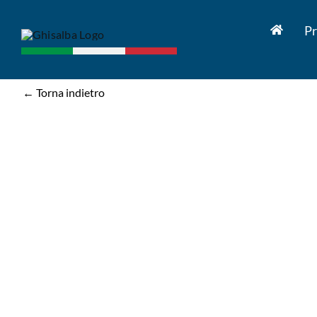
Salta
al
Pr
contenuto
← Torna indietro