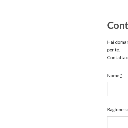
Cont
Hai domand
per te.
Contattaci
Nome
*
Ragione so