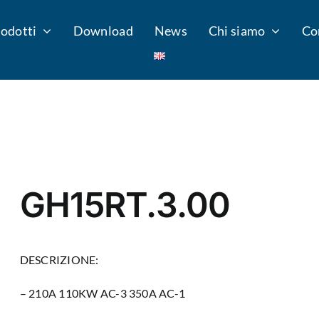
odotti
Download
News
Chi siamo
Co
GH15RT.3.00
DESCRIZIONE:
– 210A 110KW AC-3 350A AC-1