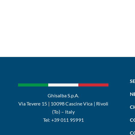
S
N
Ghisalba S.p.A.
Via Tevere 15 | 10098 Cascine Vica | Rivoli
C
(To) – Italy
Tel: +39 011 95991
C
C