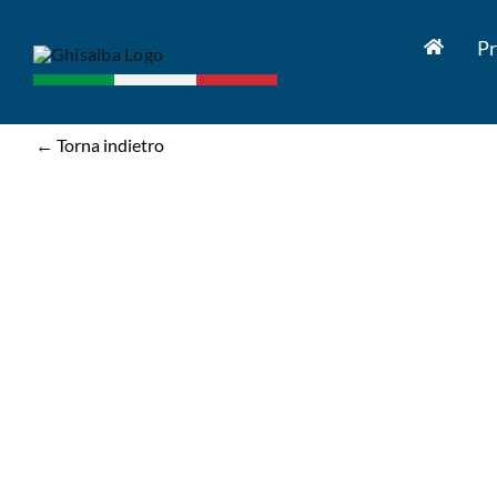
Salta
al
Pr
contenuto
← Torna indietro