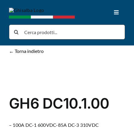
Salta
al
Toggle
contenuto
Navigat
Home
Cerca
per:
Prodotti
← Torna indietro
Download
News
GH6 DC10.1.00
Chi siamo
– 100A DC-1 600VDC-85A DC-3 310VDC
Contatti