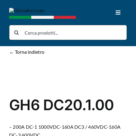
Salta
al
Toggle
contenuto
Navigat
Home
Cerca
per:
Prodotti
← Torna indietro
Download
News
GH6 DC20.1.00
Chi siamo
– 200A DC-1 1000VDC-160A DC3 / 460VDC-160A
Contatti
DC-3 600VDC