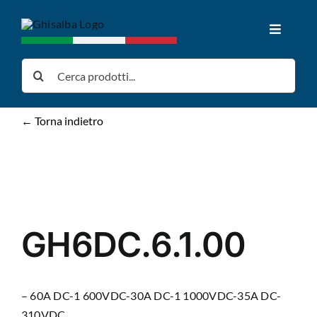
Salta
al
Toggle
contenuto
Navigat
Home
Cerca
per:
Prodotti
← Torna indietro
Download
News
GH6DC.6.1.00
Chi siamo
– 60A DC-1 600VDC-30A DC-1 1000VDC-35A DC-
Contatti
310VDC