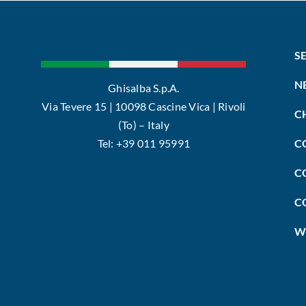
S
N
Ghisalba S.p.A.
Via Tevere 15 | 10098 Cascine Vica | Rivoli
C
(To) – Italy
Tel: +39 011 95991
C
C
C
W