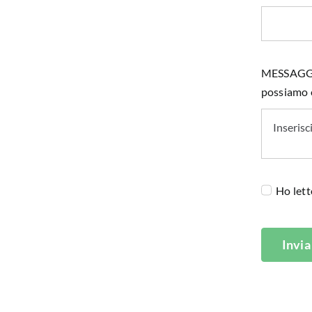
MESSAGGIO 
possiamo e
Ho lett
Invia