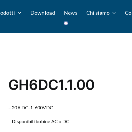
odotti
Download
News
Chi siamo
Co
GH6DC1.1.00
– 20A DC-1 600VDC
– Disponibili bobine AC o DC