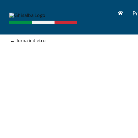
Salta
al
Pr
contenuto
← Torna indietro