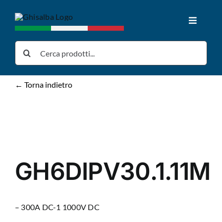
Salta
al
Toggle
contenuto
Navigat
Home
Cerca
per:
Prodotti
← Torna indietro
Download
News
GH6DIPV30.1.11M
Chi siamo
– 300A DC-1 1000V DC
Contatti