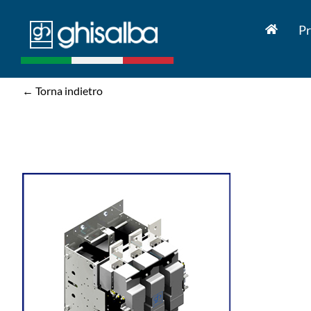
Salta
al
Pr
contenuto
← Torna indietro