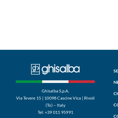
S
N
Ghisalba S.p.A.
C
Via Tevere 15 | 10098 Cascine Vica | Rivoli
C
(To) – Italy
Tel: +39 011 95991
C