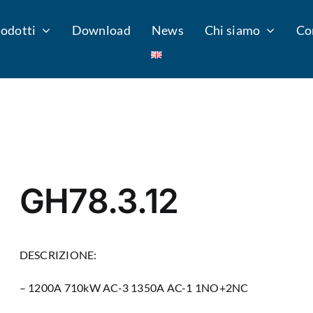
odotti
Download
News
Chi siamo
Co
GH78.3.12
DESCRIZIONE:
– 1200A 710kW AC-3 1350A AC-1 1NO+2NC