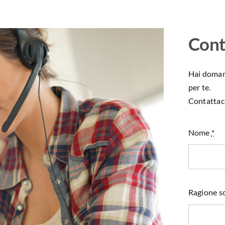
Cont
Hai domand
per te.
Contattaci
Nome
*
Ragione so