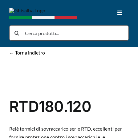
Salta
al
Toggle
contenuto
Navigat
Home
Cerca
per:
Prodotti
← Torna indietro
Download
News
RTD180.120
Chi siamo
Relè termici di sovraccarico serie RTD, eccellenti per
Contatti
fornire protezione contro i sovraccarichi e le