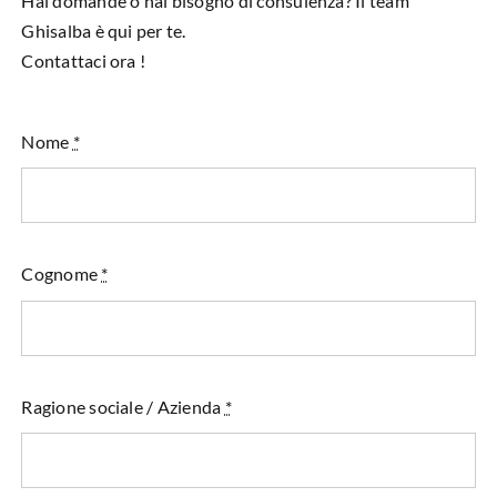
Hai domande o hai bisogno di consulenza? Il team
Ghisalba è qui per te.
Contattaci ora !
Nome
*
Cognome
*
Ragione sociale / Azienda
*