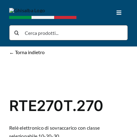
Salta
al
Toggle
contenuto
Navigat
Home
Cerca
per:
Prodotti
← Torna indietro
Download
News
RTE270T.270
Chi siamo
Relè elettronico di sovraccarico con classe
Contatti
selezionabile 10-20-30