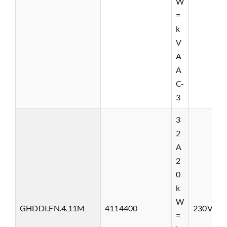
W
=
k
V
A
A
C-
3
3
2
A
2
0
k
W
GHDDI.FN.4.11M
4114400
230VAC
=