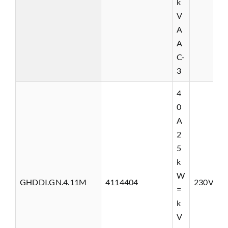
k
V
A
A
C-
3
4
0
A
2
5
k
W
GHDDI.GN.4.11M
4114404
230VAC
=
k
V