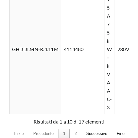
5
A
7
5
k
GHDDI.MN-R.4.11M
4114480
W
230VAC
=
k
V
A
A
C-
3
Risultati da 1 a 10 di 17 elementi
Inizio
Precedente
1
2
Successivo
Fine