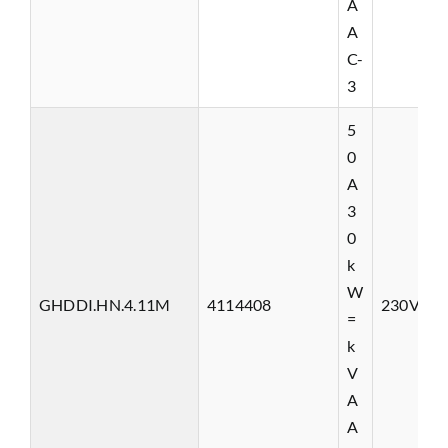
A
A
C-
3
5
0
A
3
0
k
W
GHDDI.HN.4.11M
4114408
230VAC
=
k
V
A
A