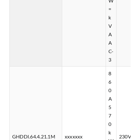
W
=
k
V
A
A
C-
3
8
6
0
A
5
7
0
k
GHDDI.64.4.21.1M
xxxxxxx
230VAC