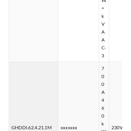
W
=
k
V
A
A
C-
3
7
0
0
A
4
6
0
k
GHDDI.62.4.21.1M
xxxxxxx
230VAC