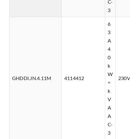
C-
3
6
3
A
4
0
k
W
GHDDI.JN.4.11M
4114412
230VAC
=
k
V
A
A
C-
3