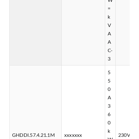
=
k
V
A
A
C-
3
5
5
0
A
3
6
0
k
GHDDI.57.4.21.1M
xxxxxxx
230VAC