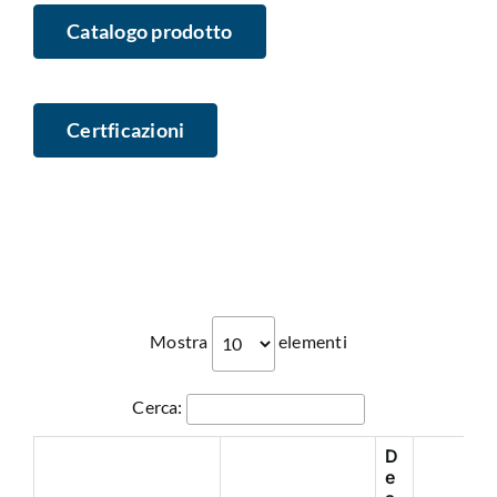
Catalogo prodotto
Certficazioni
Mostra
elementi
Cerca:
D
e