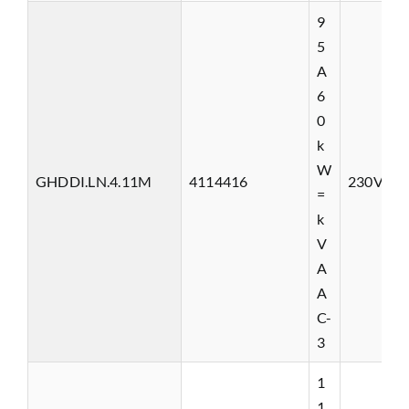
9
5
A
6
0
k
W
GHDDI.LN.4.11M
4114416
230VAC
=
k
V
A
A
C-
3
1
1