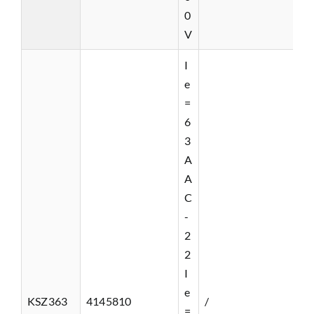
0
V
I
e
=
6
3
A
A
C
-
2
2
I
e
KSZ363
4145810
/
=