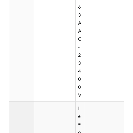
6
3
A
A
C
-
2
3
4
0
0
V
I
e
=
6