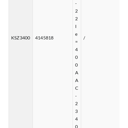
-
2
2
I
e
KSZ3400
4145818
/
=
4
0
0
A
A
C
-
2
3
4
0