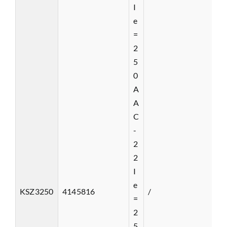
I
e
=
2
5
0
A
A
C
-
2
2
I
e
KSZ3250
4145816
/
=
2
5