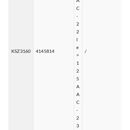
A
C
-
2
2
I
e
KSZ3160
4145814
/
=
1
2
5
A
A
C
-
2
3