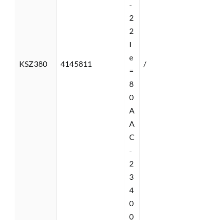
-
2
2
I
e
KSZ380
4145811
/
=
8
0
A
A
C
-
2
3
4
0
0