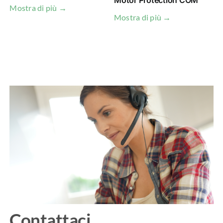
Motor Protection COM
Mostra di più →
Mostra di più →
M
Contattaci