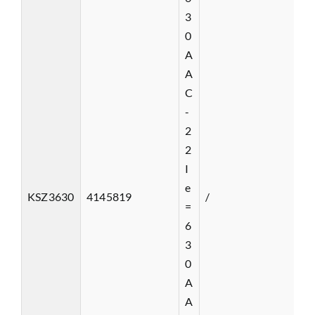
3
0
A
A
C
-
2
2
I
e
KSZ3630
4145819
/
=
6
3
0
A
A