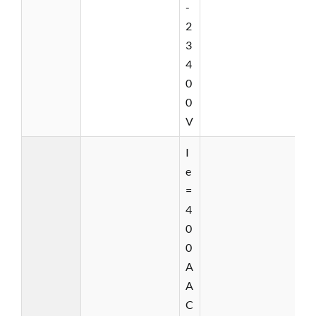
-
2
3
4
0
0
V
I
e
=
4
0
0
A
A
C