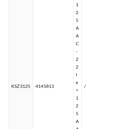
1
2
5
A
A
C
-
2
2
I
e
KSZ3125
4145813
/
=
1
2
5
A
A