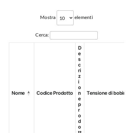
Mostra
elementi
Cerca:
D
e
s
c
ri
z
i
o
Nome
Codice Prodotto
n
Tensione di bobina
e
p
r
o
d
o
tt