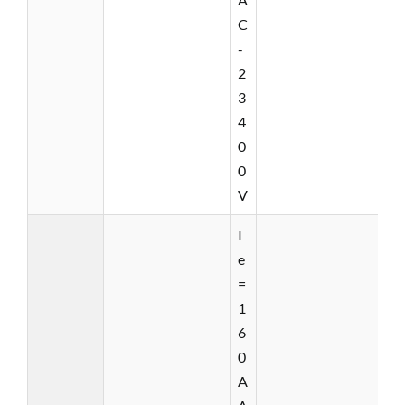
C
-
2
3
4
0
0
V
I
e
=
1
6
0
A