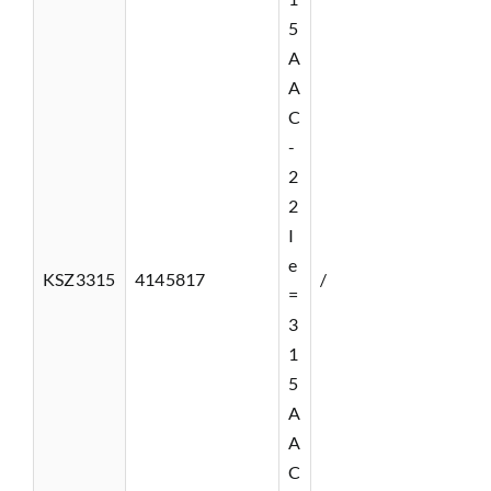
5
A
A
C
-
2
2
I
e
KSZ3315
4145817
/
=
3
1
5
A
A
C