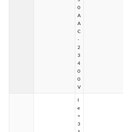
0
A
A
C
-
2
3
4
0
0
V
I
e
=
3
1