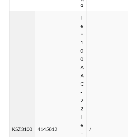
o
I
e
=
1
0
0
A
A
C
-
2
2
I
e
KSZ3100
4145812
/
=