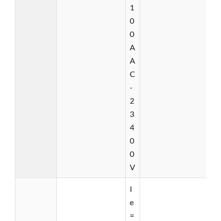
1
0
0
A
A
C
-
2
3
4
0
0
V
I
e
=