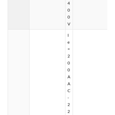
4
0
0
V
I
e
=
2
0
0
A
A
C
-
2
2