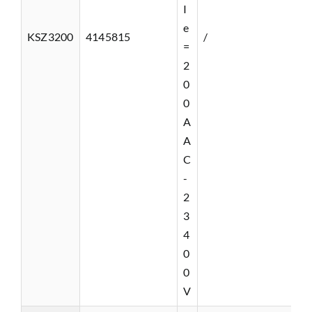
I
e
KSZ3200
4145815
/
=
2
0
0
A
A
C
-
2
3
4
0
0
V