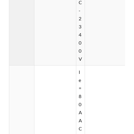
C
-
2
3
4
0
0
V
I
e
=
8
0
A
A
C