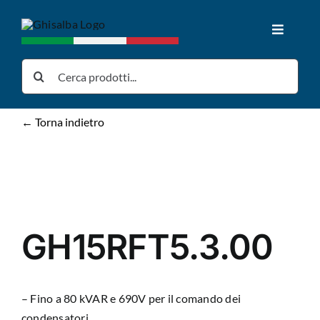
Salta
al
Toggle
contenuto
Navigat
Home
Cerca
per:
Prodotti
← Torna indietro
Download
News
GH15RFT5.3.00
Chi siamo
– Fino a 80 kVAR e 690V per il comando dei
Contatti
condensatori