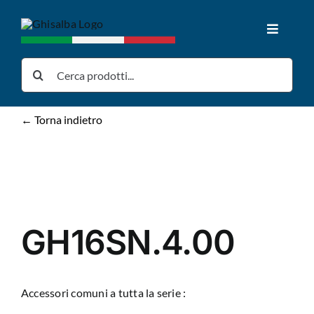
Salta
al
Toggle
contenuto
Navigat
Home
Cerca
per:
Prodotti
← Torna indietro
Download
News
GH16SN.4.00
Chi siamo
Accessori comuni a tutta la serie :
Contatti