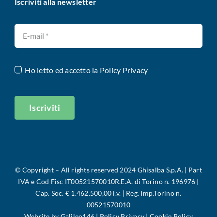
Iscriviti alla newsletter
Ho letto ed accetto la
Policy Privacy
Iscriviti
©
Copyright – All rights reserved 2024 Ghisalba S.p.A. |
Part
IVA e Cod Fisc IT00521570010R.E.A. di Torino n. 196976 |
Cap. Soc. € 1.462.500,00 i.v. | Reg. Imp.Torino n.
00521570010
Website by
Galileo146
|
Policy Privacy
|
Cookie Policy