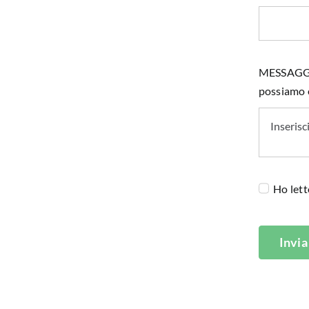
MESSAGGIO 
possiamo e
Ho lett
Invia