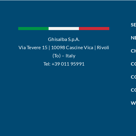
S
N
Ghisalba S.p.A.
Via Tevere 15 | 10098 Cascine Vica | Rivoli
C
(To) – Italy
Tel: +39 011 95991
C
C
C
W