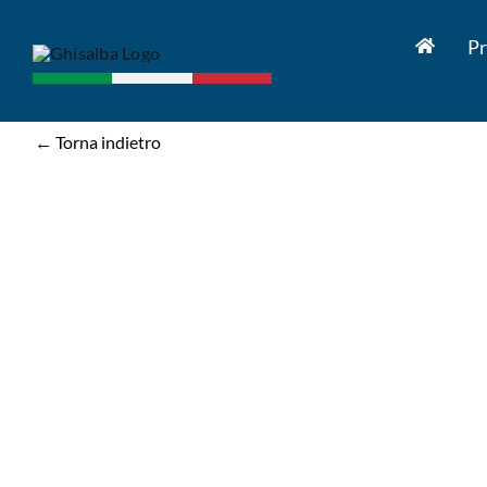
Salta
al
Pr
contenuto
← Torna indietro