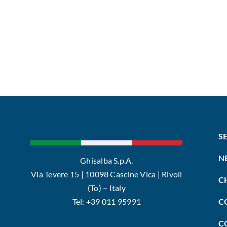
S
N
Ghisalba S.p.A.
Via Tevere 15 | 10098 Cascine Vica | Rivoli
C
(To) – Italy
Tel: +39 011 95991
C
C