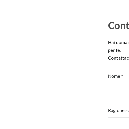
Cont
Hai domand
per te.
Contattaci
Nome
*
Ragione so