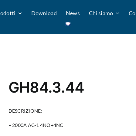
odotti
Download
News
Chi siamo
Co
GH84.3.44
DESCRIZIONE:
– 2000A AC-1 4NO+4NC