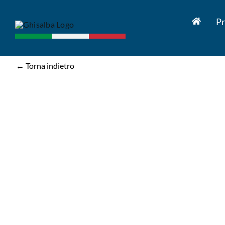
Salta
al
Pr
contenuto
← Torna indietro