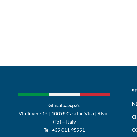
S
N
Ghisalba S.p.A.
Via Tevere 15 | 10098 Cascine Vica | Rivoli
C
(To) – Italy
Tel: +39 011 95991
C