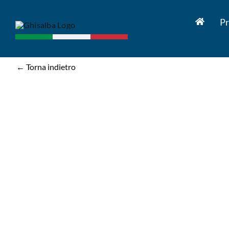
Salta
al
Pr
contenuto
← Torna indietro