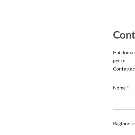
Cont
Hai domand
per te.
Contattaci
Nome
*
Ragione so